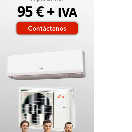
95 € +
IVA
Contáctanos