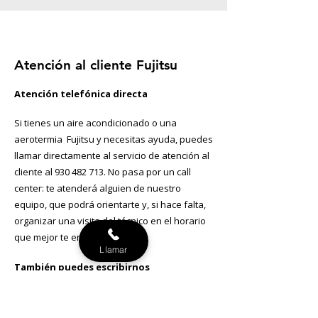
Atención al cliente Fujitsu
Atención telefónica directa
Si tienes un aire acondicionado o una
aerotermia Fujitsu y necesitas ayuda, puedes
llamar directamente al servicio de atención al
cliente al
930 482 713
. No pasa por un call
center: te atenderá alguien de nuestro
equipo, que podrá orientarte y, si hace falta,
organizar una visita del técnico en el horario
que mejor te encaje.
Llamar
También puedes escribirnos
Si lo prefieres, déjanos tu consulta en el
formulario de contacto de la web. Suelen